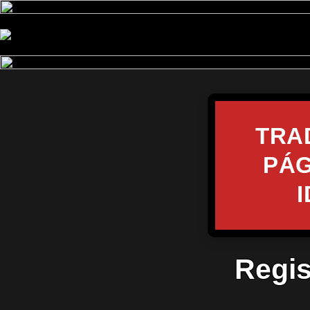
TRA
PÁG
Regis