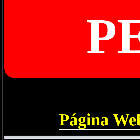
P
Página Web