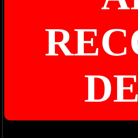
REC
D