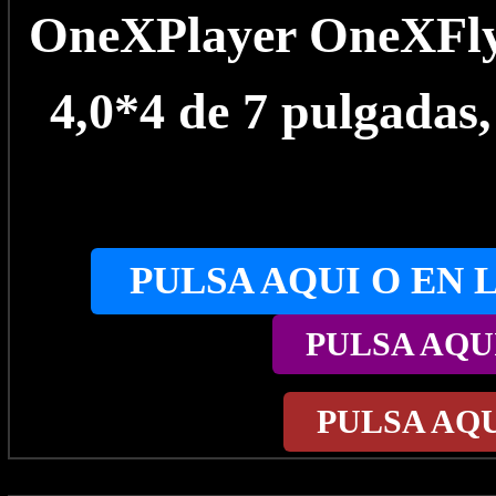
OneXPlayer OneXFly 
4,0*4 de 7 pulgada
PULSA AQUI O EN 
PULSA AQU
PULSA AQ