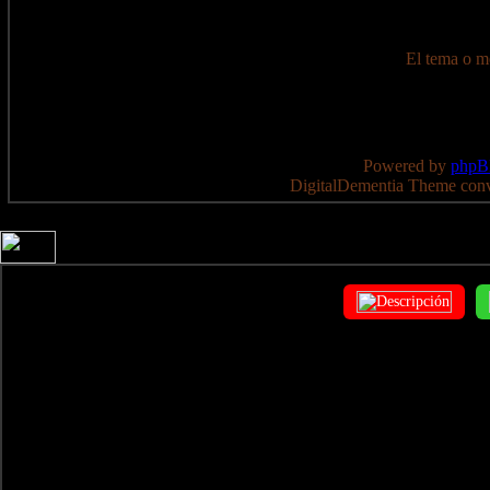
El tema o me
Powered by
php
DigitalDementia Theme con