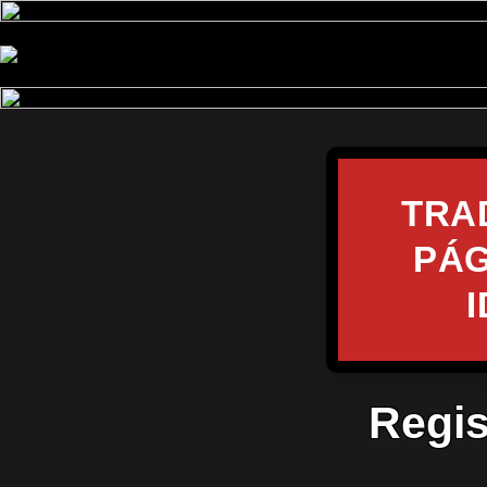
TRA
PÁG
Regis