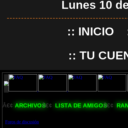
Lunes 10 de
::
INICIO
::
TU CUE
Â€¢
ARCHIVOS
Â€¢
LISTA DE AMIGOS
Â€¢
RA
Foros de discusión