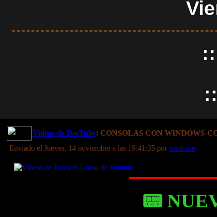
Vie
:
:
Videos de YouTube
: CONSOLAS CON WINDOWS-C
Enviado el Jueves, 14 noviembre a las 19:41:35 por
sorroche
📟 NUEVO