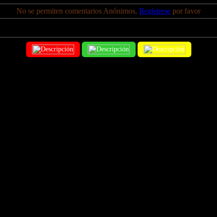
No se permiten comentarios Anónimos,
Regístrese
por favor