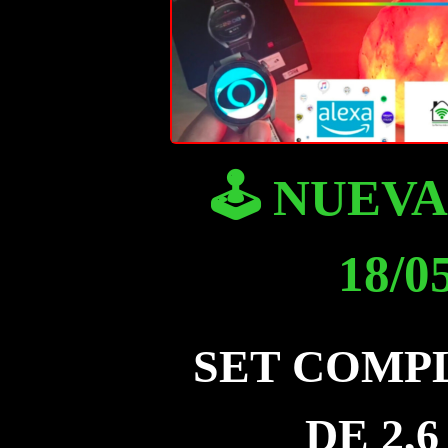
🕹️ NUEV
18/0
SET COMP
DE 2,