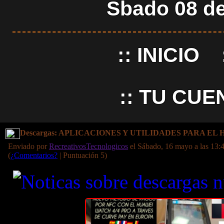
Sbado 08 de
::
INICIO
::
TU CUE
Descargas: APLICACIONES Y UTILIDADES PARA EL
Enviado por
RecreativosTecnologicos
el Sábado, 16 mayo a las 13:4
(
¿Comentarios?
| Puntuación 5)