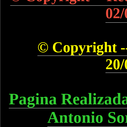
02/
© Copyright --
20/
Pagina Realizad
Antonio So