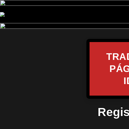
TRA
PÁG
Regis