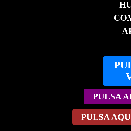
HU
COM
A
PU
PULSA A
PULSA AQU