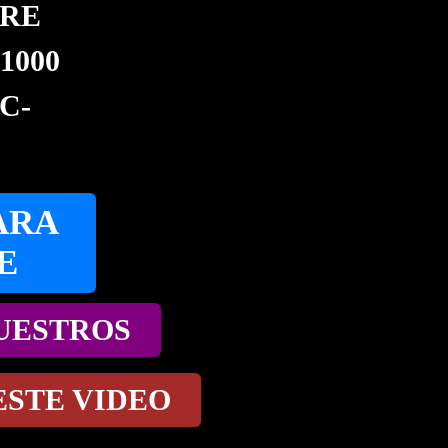
ORE
1000
C-
ARA
E
NUESTROS
ESTE VIDEO