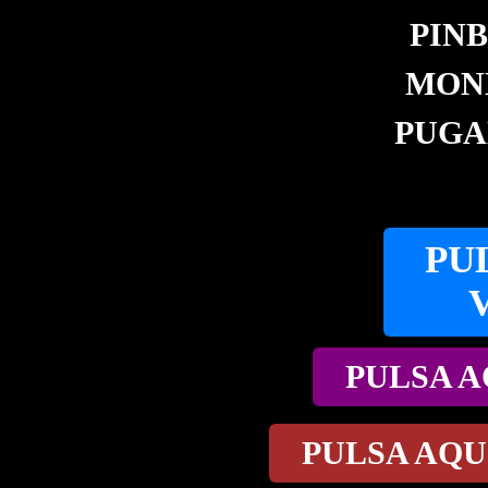
PIN
MONE
PUGA
PU
PULSA A
PULSA AQU