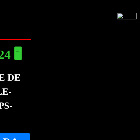
 🖥️
E DE
E-
PS-