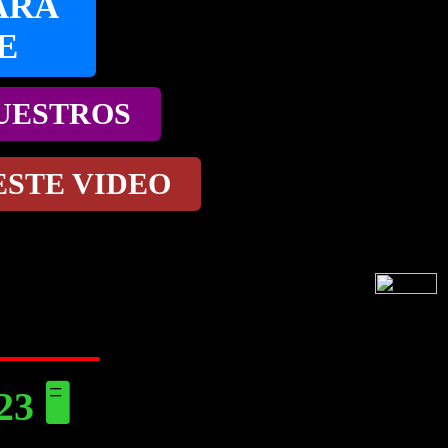
ARA
E
NUESTROS
ESTE VIDEO
 🖥️