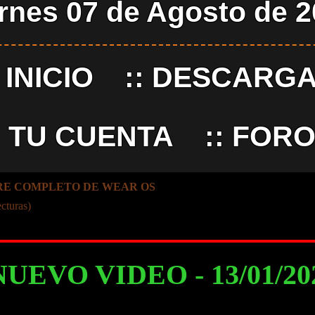
rnes 07 de Agosto de 
:
INICIO
::
DESCARG
:
TU CUENTA
::
FORO
ORE COMPLETO DE WEAR OS
cturas)
NUEVO VIDEO - 13/01/2024