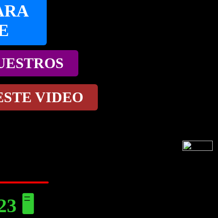
ARA
E
NUESTROS
ESTE VIDEO
 🖥️