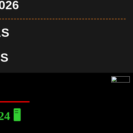
2026
AS
S
 🖥️