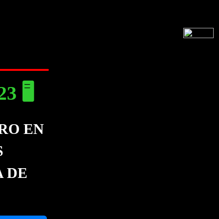
 🖥️
RO EN
S
 DE