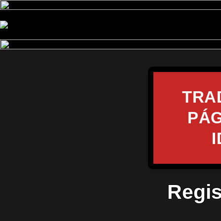
TRA
PÁG
Regis