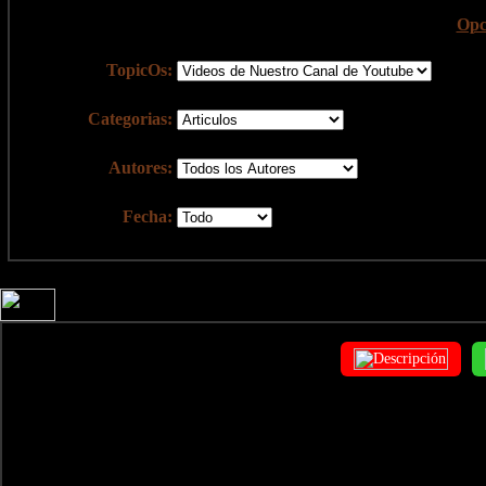
Opc
TopicOs:
Categorias:
Autores:
Fecha: