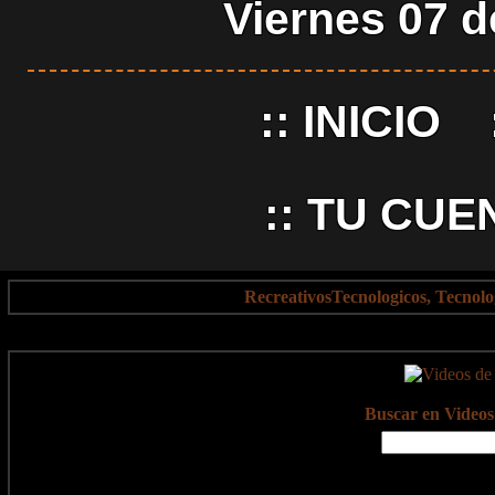
Viernes 07 
::
INICIO
::
TU CUE
RecreativosTecnologicos, Tecnol
Buscar en Videos