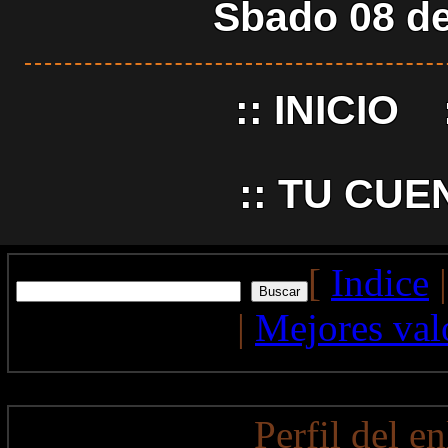
Sbado 08 de
::
INICIO
::
TU CUE
[
Indice
|
Mejores val
Perfil del e