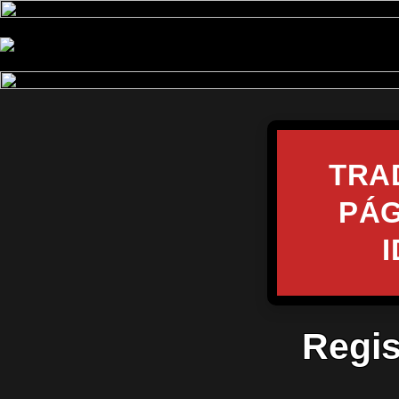
TRA
PÁG
Regis