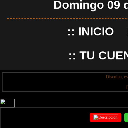
Domingo 09 d
::
INICIO
::
TU CUE
Disculpa, es