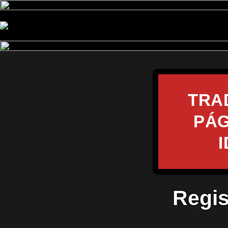
TRA
PÁG
Regis