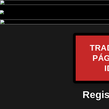
TRA
PÁG
Regis