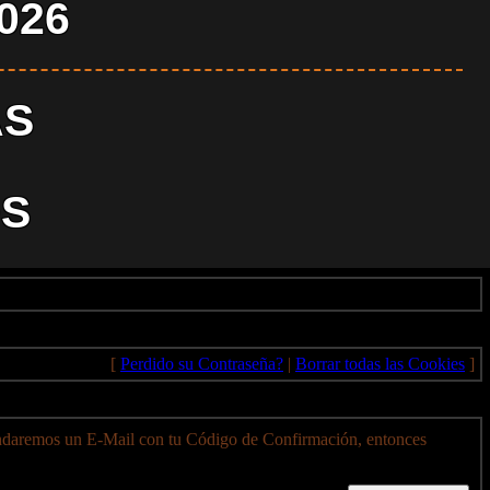
2026
AS
S
[
Perdido su Contraseña?
|
Borrar todas las Cookies
]
ndaremos un E-Mail con tu Código de Confirmación, entonces