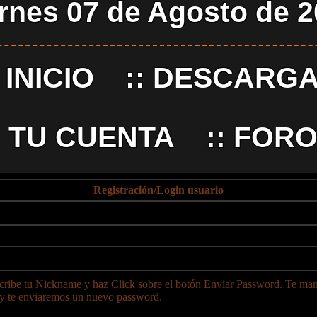
rnes 07 de Agosto de 
:
INICIO
::
DESCARG
:
TU CUENTA
::
FORO
Registración/Login usuario
ribe tu Nickname y haz Click sobre el botón Enviar Password. Te ma
 y te enviaremos un nuevo password.