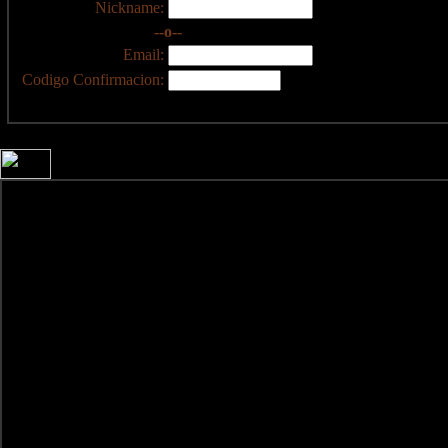
Nickname:
--o--
Email:
Codigo Confirmacion: