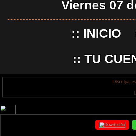
Viernes 07 
::
INICIO
::
TU CUE
Disculpa, es