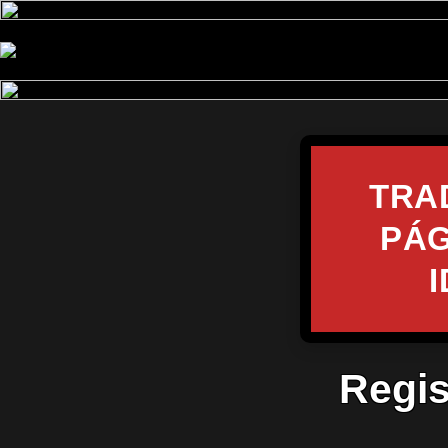
TRA
PÁG
Regis